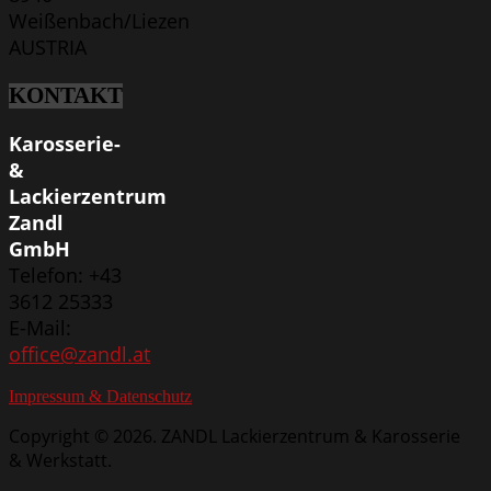
Weißenbach/Liezen
AUSTRIA
KONTAKT
Karosserie-
&
Lackierzentrum
Zandl
GmbH
Telefon: +43
3612 25333
E-Mail:
office@zandl.at
Impressum & Datenschutz
Copyright © 2026. ZANDL Lackierzentrum & Karosserie
& Werkstatt.