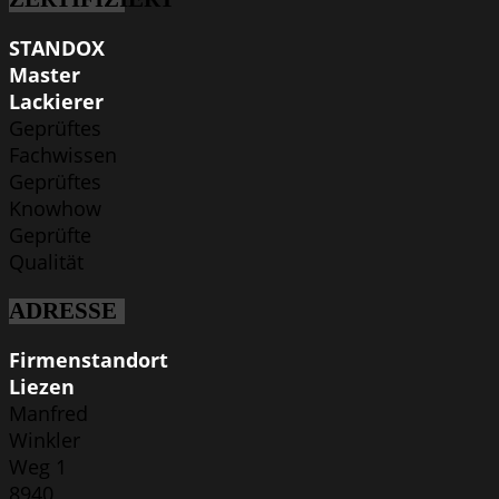
STANDOX
Master
Lackierer
Geprüftes
Fachwissen
Geprüftes
Knowhow
Geprüfte
Qualität
ADRESSE
Firmenstandort
Liezen
Manfred
Winkler
Weg 1
8940