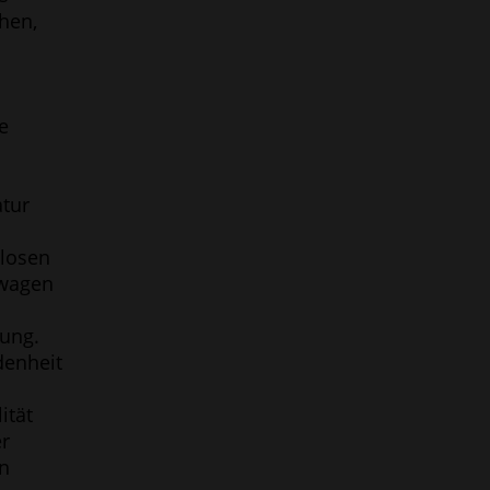
hen,
e
tur
losen
zwagen
ung.
denheit
lität
r
n