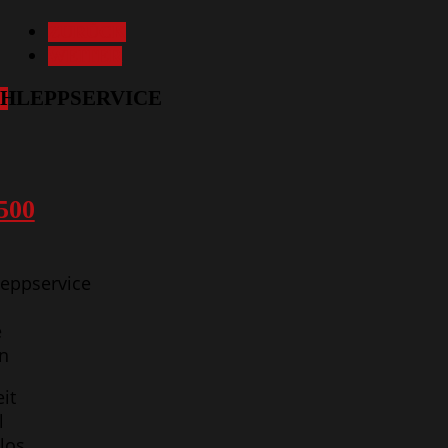
ZURÜCK
WEITER
HLEPPSERVICE
500
eppservice
e
n
it
l
los