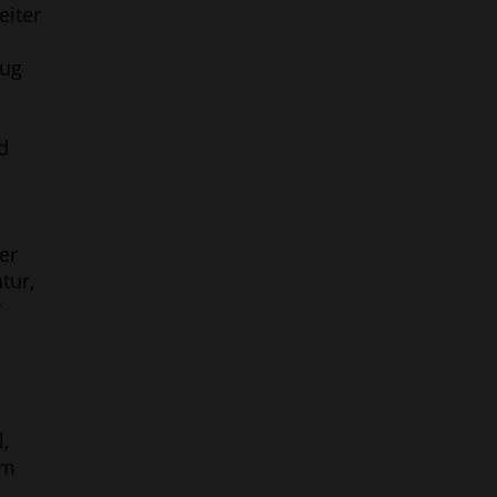
eiter
eug
d
er
tur,
r
,
em