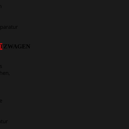
h
paratur
ATZWAGEN
s
hen,
e
tur