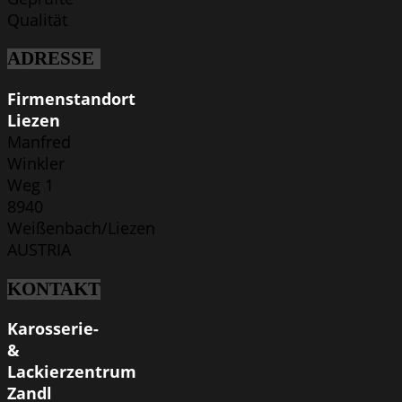
Qualität
ADRESSE
Firmenstandort
Liezen
Manfred
Winkler
Weg 1
8940
Weißenbach/Liezen
AUSTRIA
KONTAKT
Karosserie-
&
Lackierzentrum
Zandl