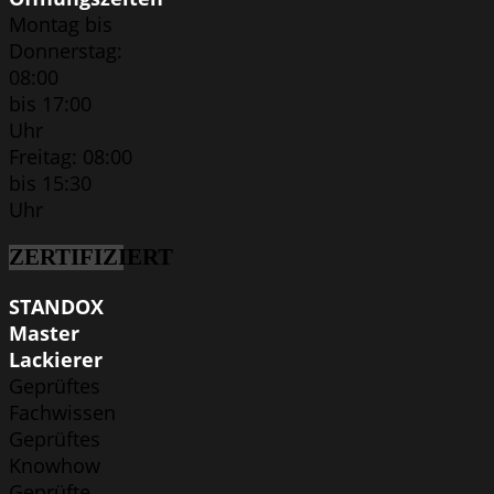
Montag bis
Donnerstag:
08:00
bis 17:00
Uhr
Freitag: 08:00
bis 15:30
Uhr
ZERTIFIZIERT
STANDOX
Master
Lackierer
Geprüftes
Fachwissen
Geprüftes
Knowhow
Geprüfte